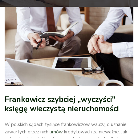
Frankowicz szybciej „wyczyści”
księgę wieczystą nieruchomości
W polskich sądach tysiące frankowiczów walczą o uznanie
zawartych przez nich
umów
kredytowych za nieważne. Jak