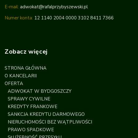
E-mail:
adwokat@rafalprzybyszewski.pl
Numer konta:
12 1140 2004 0000 3102 8411 7366
Zobacz więcej
STRONA GŁÓWNA
O KANCELARII
OFERTA
ADWOKAT W BYDGOSZCZY
SPRAWY CYWILNE
KREDYTY FRANKOWE
SANKCJA KREDYTU DARMOWEGO
NIERUCHOMOŚCI BEZ WĄTPLIWOŚCI
PRAWO SPADKOWE
SŁUŻEBNOŚĆ PRZESYŁU