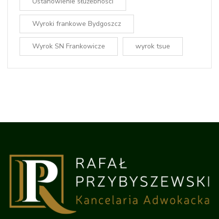
Ustanowienie służebności
Wyroki frankowe Bydgoszcz
Wyrok SN Frankowicze
wyrok tsue