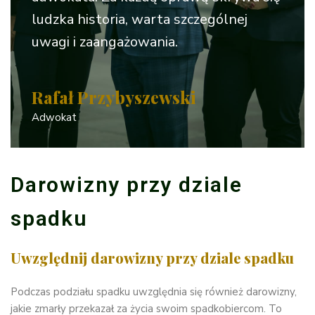
ludzka historia, warta szczególnej
uwagi i zaangażowania.
Rafał Przybyszewski
Adwokat
Darowizny przy dziale
spadku
Uwzględnij darowizny przy dziale spadku
Podczas podziału spadku uwzględnia się również darowizny,
jakie zmarły przekazał za życia swoim spadkobiercom. To