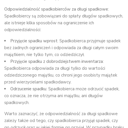
Odpowiedzialność spadkobierców za długi spadkowe
:
Spadkobiercy są zobowiązani do spłaty długów spadkowych,
ale istnieje kilka sposobów na ograniczenie ich
odpowiedzialności:
Przyjęcie spadku wprost
: Spadkobierca przyjmuje spadek
bez żadnych ograniczeń i odpowiada za długi całym swoim
majątkiem, nie tylko tym, co odziedziczył.
Przyjęcie spadku z dobrodziejstwem inwentarza
:
Spadkobierca odpowiada za długi tylko do wartości
odziedziczonego majątku, co chroni jego osobisty majątek
przed wierzycielami spadkodawcy.
Odrzucenie spadku
: Spadkobierca może odrzucić spadek,
co oznacza, że nie otrzyma ani majątku, ani długów
spadkowych.
Warto zaznaczyć, że odpowiedzialność za długi spadkowe
zależy także od tego, czy spadkobierca przyjął spadek, czy
go odrzucił oraz w jakiej formie go przyjął. W przypadku braku