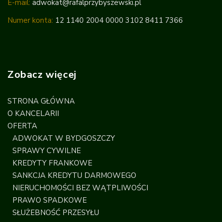
E-mail:
adwokat@rafalprzybyszewski.pl
Numer konta:
12 1140 2004 0000 3102 8411 7366
Zobacz więcej
STRONA GŁÓWNA
O KANCELARII
OFERTA
ADWOKAT W BYDGOSZCZY
SPRAWY CYWILNE
KREDYTY FRANKOWE
SANKCJA KREDYTU DARMOWEGO
NIERUCHOMOŚCI BEZ WĄTPLIWOŚCI
PRAWO SPADKOWE
SŁUŻEBNOŚĆ PRZESYŁU