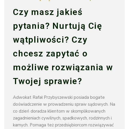
Czy masz jakieś
pytania? Nurtują Cię
wątpliwości? Czy
chcesz zapytać o
możliwe rozwiązania w
Twojej sprawie?
Adwokat Rafał Przybyszewski posiada bogate
doświadczenie w prowadzeniu spraw sądowych. Na
co dzień doradza klientom w skomplikowanych
zagadnieniach cywilnych, spadkowych, rodzinnych i
karnych. Pomaga też przedsiębiorcom rozwiązywać