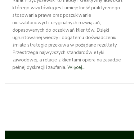
Rafał Przybyszewski to młody i kreatywny adwokat,
którego wizytówką jest umiejętność praktycznego
stosowania prawa oraz poszukiwanie
nieszablonowych, oryginalnych rozwiązań,
dopasowanych do oczekiwań klientów. Dzięki
ugruntowanej wiedzy i bogatemu doświadczeniu
śmiałe strategie przekuwa w pożądane rezultaty.
Przestrzega najwyższych standardów etyki
zawodowej, a relacje z klientami opiera na zasadzie
pełnej dyskrecji i zaufania.
Więcej…