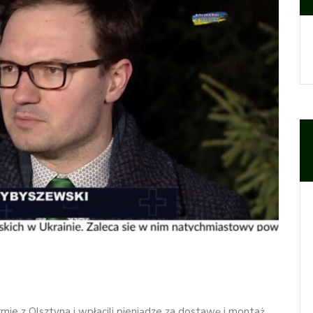
irmie z Olsztyna i wpłacili pieniądze za dostawę i montaż