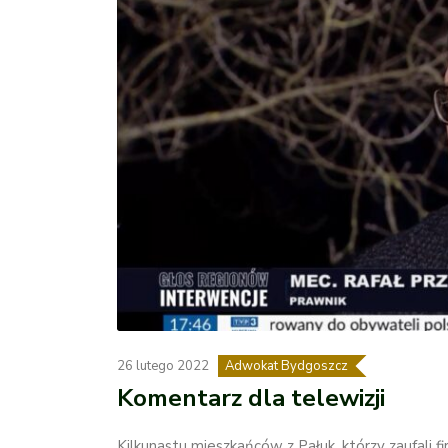
26 lutego 2022
Adwokat Bydgoszcz
Komentarz dla telewizji
Kilkunastu mieszkańców z Pałuk, którzy zaufali f