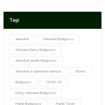
Tagi
adwokat
Adwokat Bydgoszcz
Adwokat Karny Bydgoszcz
Adwokat spadki Bydgoszcz
Adwokat w sprawach karnych
Biznes
Bydgoszcz
COVID-19
Dobry Adwokat Bydgoszcz
Franki Bydgoszcz
Franki Toruń