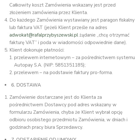
Całkowity koszt Zamówienia wskazany jest przed
złożeniem zamówienia przez Klienta.
Do każdego Zamówienia wystawiany jest paragon fiskalny
lub faktura VAT (jeżeli Klient prześle na adres
adwokat@rafalprzybyszewski.pl
żądanie „chcę otrzymać
fakturę VAT” i poda w wiadomości odpowiednie dane).
Klient dokonuje płatności:
przelewem internetowym – za pośrednictwem systemu
Autopay S.A. (NIP: 5851351185);
przelewem – na podstawie faktury pro-forma.
6. DOSTAWA
Zamówienie dostarczane jest do Klienta za
pośrednictwem Dostawcy pod adres wskazany w
formularzu Zamówienia, chyba że Klient wybrał opcję
odbioru osobistego przedmiotu Zamówienia, w dniach i
godzinach pracy biura Sprzedawcy.
7. ODSTĄPIENIE OD UMOWY