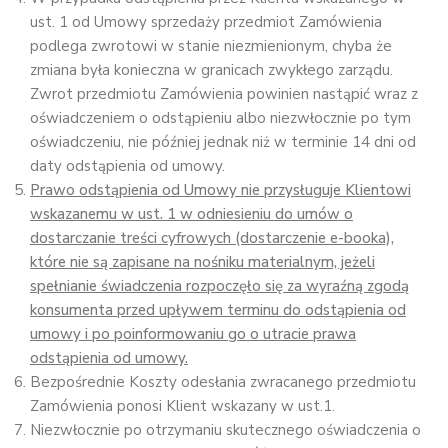
ust. 1 od Umowy sprzedaży przedmiot Zamówienia
podlega zwrotowi w stanie niezmienionym, chyba że
zmiana była konieczna w granicach zwykłego zarządu.
Zwrot przedmiotu Zamówienia powinien nastąpić wraz z
oświadczeniem o odstąpieniu albo niezwłocznie po tym
oświadczeniu, nie później jednak niż w terminie 14 dni od
daty odstąpienia od umowy.
Prawo odstąpienia od Umowy nie przysługuje Klientowi
wskazanemu w ust. 1 w odniesieniu do umów o
dostarczanie treści cyfrowych (dostarczenie e-booka),
które nie są zapisane na nośniku materialnym, jeżeli
spełnianie świadczenia rozpoczęło się za wyraźną zgodą
konsumenta przed upływem terminu do odstąpienia od
umowy i po poinformowaniu go o utracie prawa
odstąpienia od umowy.
Bezpośrednie Koszty odesłania zwracanego przedmiotu
Zamówienia ponosi Klient wskazany w ust.1.
Niezwłocznie po otrzymaniu skutecznego oświadczenia o