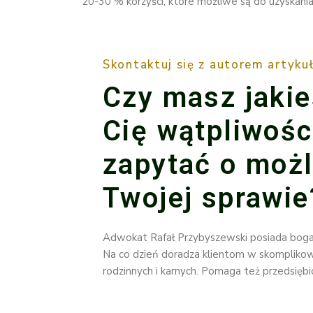
20-30 % korzyści, które możliwe są do uzyskan
Skontaktuj się z autorem artyku
Czy masz jakie
Cię wątpliwośc
zapytać o możl
Twojej sprawie
Adwokat Rafał Przybyszewski posiada bog
Na co dzień doradza klientom w skomplikow
rodzinnych i karnych. Pomaga też przedsięb