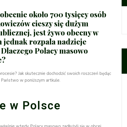
obecnie około 700 tysięcy osób
kowiczów cieszy się dużym
blicznej, jest żywo obecny w
 jednak rozpala nadzieje
 Dlaczego Polacy masowo
e?
ocesie? Jak skutecznie dochodzić swoich roszczeń będąc
 Państwo w poniższym artkule.
e w Polsce
 właśnie wtedy Polacy masowo zadłużyli się w obcej