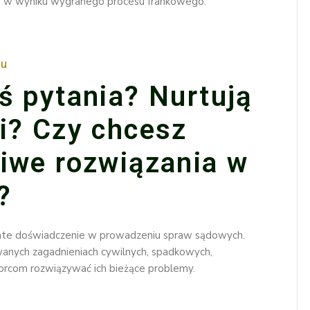
ia w wyniku wygranego procesu frankowego.
łu
ś pytania? Nurtują
i? Czy chcesz
iwe rozwiązania w
?
ate doświadczenie w prowadzeniu spraw sądowych.
anych zagadnieniach cywilnych, spadkowych,
iorcom rozwiązywać ich bieżące problemy.