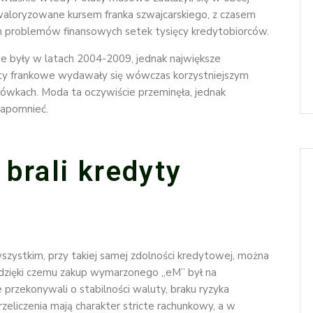
aloryzowane kursem franka szwajcarskiego, z czasem
ych problemów finansowych setek tysięcy kredytobiorców.
e były w latach 2004-2009, jednak największe
yty frankowe wydawały się wówczas korzystniejszym
ówkach. Moda ta oczywiście przeminęła, jednak
zapomnieć.
brali kredyty
szystkim, przy takiej samej zdolności kredytowej, można
, dzięki czemu zakup wymarzonego „eM” był na
e przekonywali o stabilności waluty, braku ryzyka
zeliczenia mają charakter stricte rachunkowy, a w