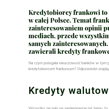
Kredytobiorcy frankowi to 
w całej Polsce. Temat fran
zainteresowaniem opinii pu
mediach, przede wszystkim
samych zainteresowanych.
zawierali kredyty frankow
Na czym polegała nieuczciwość banków w tym pr
kredytobiorcom frankowym? Odpowiedzi znajdą
Kredyty walutow
Wszystko zaczęło się siedemnaście lat temu, to