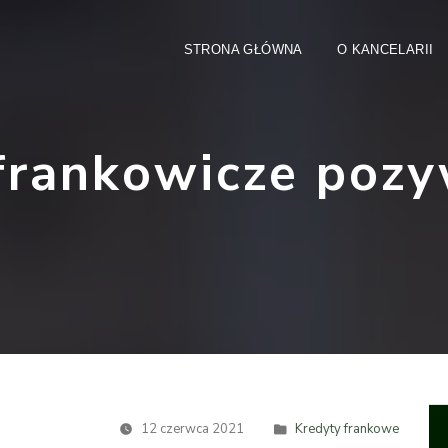
STRONA GŁÓWNA
O KANCELARII
frankowicze pozy
12 czerwca 2021
Kredyty frankowe