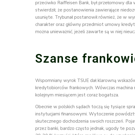
przeciwko Raiffeisen Bank, był przełomowy dla 
stwierdził, że postanowienia zawierające nied
usunięte. Trybunał postanowił również, że w wyn
charakter oraz główny przedmiot umowy kredy
można unieważnić, jeżeli zawarte są w niej nieuc
Szanse frankow
Wspomniany wyrok TSUE dał klarowną wskazówk
kredytobiorców frankowych. Wówczas machina rus
kolejnym miesiącem jest coraz bogatsza.
Obecnie w polskich sądach toczą się tysiące s
instytucjami finansowymi. Wytoczenie powódz
skutecznego dochodzenia swoich roszczeń. Poja
przez banki, bardzo często jednak, ugody te po