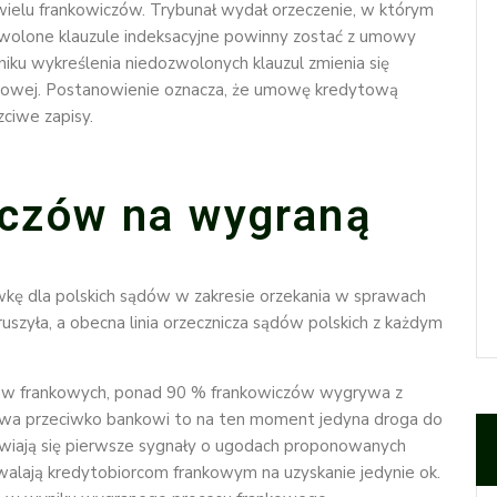
wielu frankowiczów. Trybunał wydał orzeczenie, w którym
ozwolone klauzule indeksacyjne powinny zostać z umowy
iku wykreślenia niedozwolonych klauzul zmienia się
towej. Postanowienie oznacza, że umowę kredytową
zciwe zapisy.
iczów na wygraną
ę dla polskich sądów w zakresie orzekania w sprawach
zyła, a obecna linia orzecznicza sądów polskich z każdym
praw frankowych, ponad 90 % frankowiczów wygrywa z
twa przeciwko bankowi to na ten moment jedyna droga do
wiają się pierwsze sygnały o ugodach proponowanych
zwalają kredytobiorcom frankowym na uzyskanie jedynie ok.