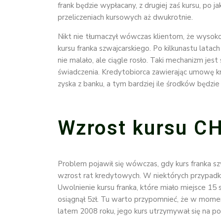
frank będzie wypłacany, z drugiej zaś kursu, po 
przeliczeniach kursowych aż dwukrotnie.
Nikt nie tłumaczył wówczas klientom, że wysoko
kursu franka szwajcarskiego. Po kilkunastu latac
nie malało, ale ciągle rosło. Taki mechanizm jes
świadczenia. Kredytobiorca zawierając umowę kre
zyska z banku, a tym bardziej ile środków będzie
Wzrost kursu C
Problem pojawił się wówczas, gdy kurs franka s
wzrost rat kredytowych. W niektórych przypadk
Uwolnienie kursu franka, które miało miejsce 15
osiągnął 5zł. Tu warto przypomnieć, że w momen
latem 2008 roku, jego kurs utrzymywał się na poz