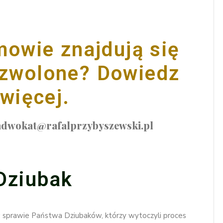
mowie znajdują się
ozwolone? Dowiedz
 więcej.
 adwokat@rafalprzybyszewski.pl
Dziubak
 sprawie Państwa Dziubaków, którzy wytoczyli proces