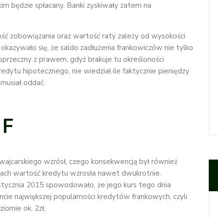
jakim będzie spłacany. Banki zyskiwały zatem na
ść zobowiązania oraz wartość raty zależy od wysokości
h okazywało się, że saldo zadłużenia frankowiczów nie tylko
t sprzeczny z prawem, gdyż brakuje tu określoności
dytu hipotecznego, nie wiedział ile faktycznie pieniędzy
 musiał oddać.
HF
zwajcarskiego wzrósł, czego konsekwencją był również
ach wartość kredytu wzrosła nawet dwukrotnie.
 stycznia 2015 spowodowało, że jego kurs tego dnia
cie największej popularności kredytów frankowych, czyli
iomie ok. 2zł.